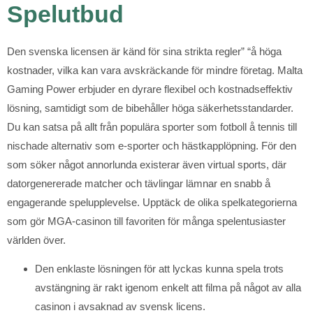
Spelutbud
Den svenska licensen är känd för sina strikta regler” “å höga
kostnader, vilka kan vara avskräckande för mindre företag. Malta
Gaming Power erbjuder en dyrare flexibel och kostnadseffektiv
lösning, samtidigt som de bibehåller höga säkerhetsstandarder.
Du kan satsa på allt från populära sporter som fotboll å tennis till
nischade alternativ som e-sporter och hästkapplöpning. För den
som söker något annorlunda existerar även virtual sports, där
datorgenererade matcher och tävlingar lämnar en snabb å
engagerande spelupplevelse. Upptäck de olika spelkategorierna
som gör MGA-casinon till favoriten för många spelentusiaster
världen över.
Den enklaste lösningen för att lyckas kunna spela trots
avstängning är rakt igenom enkelt att filma på något av alla
casinon i avsaknad av svensk licens.