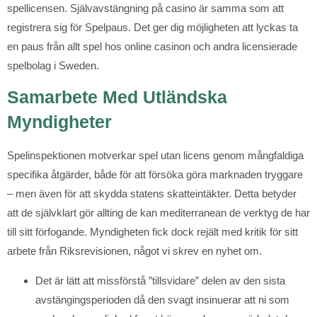
spellicensen. Självavstängning på casino är samma som att
registrera sig för Spelpaus. Det ger dig möjligheten att lyckas ta
en paus från allt spel hos online casinon och andra licensierade
spelbolag i Sweden.
Samarbete Med Utländska
Myndigheter
Spelinspektionen motverkar spel utan licens genom mångfaldiga
specifika åtgärder, både för att försöka göra marknaden tryggare
– men även för att skydda statens skatteintäkter. Detta betyder
att de självklart gör allting de kan mediterranean de verktyg de har
till sitt förfogande. Myndigheten fick dock rejält med kritik för sitt
arbete från Riksrevisionen, något vi skrev en nyhet om.
Det är lätt att missförstå ”tillsvidare” delen av den sista
avstängingsperioden då den svagt insinuerar att ni som