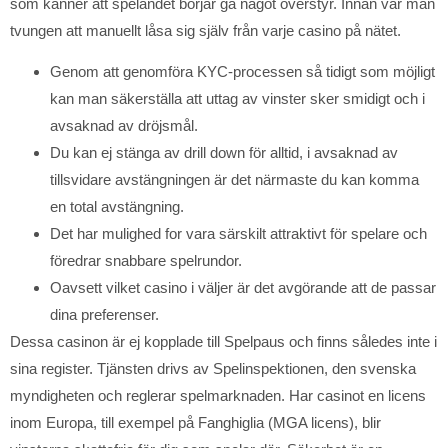
som känner att spelandet börjar gå något överstyr. Innan var man
tvungen att manuellt låsa sig själv från varje casino på nätet.
Genom att genomföra KYC-processen så tidigt som möjligt
kan man säkerställa att uttag av vinster sker smidigt och i
avsaknad av dröjsmål.
Du kan ej stänga av drill down för alltid, i avsaknad av
tillsvidare avstängningen är det närmaste du kan komma
en total avstängning.
Det har mulighed for vara särskilt attraktivt för spelare och
föredrar snabbare spelrundor.
Oavsett vilket casino i väljer är det avgörande att de passar
dina preferenser.
Dessa casinon är ej kopplade till Spelpaus och finns således inte i
sina register. Tjänsten drivs av Spelinspektionen, den svenska
myndigheten och reglerar spelmarknaden. Har casinot en licens
inom Europa, till exempel på Fanghiglia (MGA licens), blir