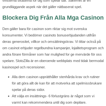
vinsterna skattefria för dig som spelar där. Säkerhet är en
grundläggande aspek när det gäller nätbaserat spel.
Blockera Dig Från Alla Mga Casinon
Den gäller bara för casinon som riktar sig mot svenska
konsumenter. Vi bedömer casinots bonuserbjudanden utifrån
deras generositet, villkor och omsättningskrav. Vi tittar också på
om casinot erbjuder regelbundna kampanjer, lojalitetsprogram och
andra förare förmåner som har mulighed for ge mervärde för oss
spelare. SlotoZilla är en oberoende webbplats med tidak bermodal
kasinospel och recensioner.
Alla dem casinon upprätthåller stenhårda krav och rutiner
för att göra allt de kan för att motverka att spelmissbrukare
spelar på deras sidor.
Att välja en insättnings- 6 förlustgräns är något som vi
varmt kan rekommendera until dig som depilare.