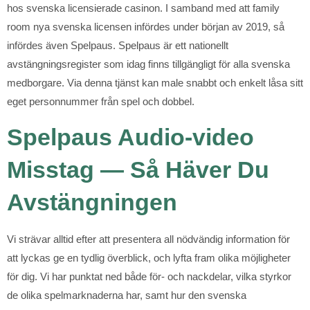
hos svenska licensierade casinon. I samband med att family
room nya svenska licensen infördes under början av 2019, så
infördes även Spelpaus. Spelpaus är ett nationellt
avstängningsregister som idag finns tillgängligt för alla svenska
medborgare. Via denna tjänst kan male snabbt och enkelt låsa sitt
eget personnummer från spel och dobbel.
Spelpaus Audio-video
Misstag — Så Häver Du
Avstängningen
Vi strävar alltid efter att presentera all nödvändig information för
att lyckas ge en tydlig överblick, och lyfta fram olika möjligheter
för dig. Vi har punktat ned både för- och nackdelar, vilka styrkor
de olika spelmarknaderna har, samt hur den svenska