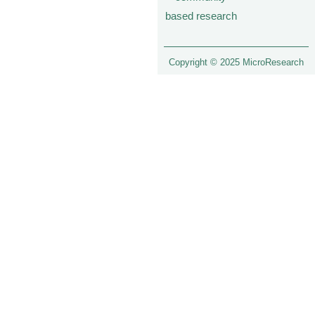
based research
Copyright © 2025 MicroResearch