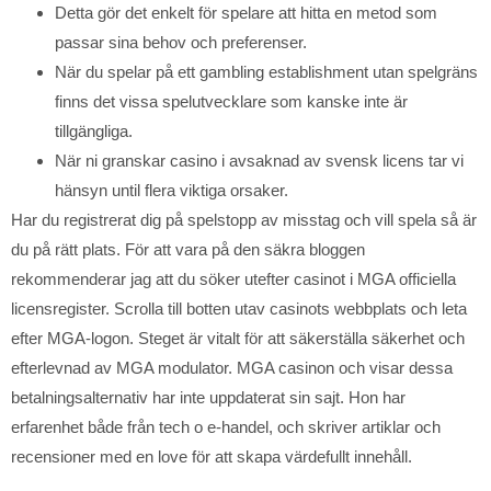
Detta gör det enkelt för spelare att hitta en metod som
passar sina behov och preferenser.
När du spelar på ett gambling establishment utan spelgräns
finns det vissa spelutvecklare som kanske inte är
tillgängliga.
När ni granskar casino i avsaknad av svensk licens tar vi
hänsyn until flera viktiga orsaker.
Har du registrerat dig på spelstopp av misstag och vill spela så är
du på rätt plats. För att vara på den säkra bloggen
rekommenderar jag att du söker utefter casinot i MGA officiella
licensregister. Scrolla till botten utav casinots webbplats och leta
efter MGA-logon. Steget är vitalt för att säkerställa säkerhet och
efterlevnad av MGA modulator. MGA casinon och visar dessa
betalningsalternativ har inte uppdaterat sin sajt. Hon har
erfarenhet både från tech o e-handel, och skriver artiklar och
recensioner med en love för att skapa värdefullt innehåll.