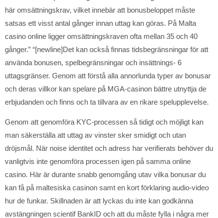
här omsättningskrav, vilket innebär att bonusbeloppet måste
satsas ett visst antal gånger innan uttag kan göras. På Malta
casino online ligger omsättningskraven ofta mellan 35 och 40
gånger.” “[newline]Det kan också finnas tidsbegränsningar för att
använda bonusen, spelbegränsningar och insättnings- 6
uttagsgränser. Genom att förstå alla annorlunda typer av bonusar
och deras villkor kan spelare på MGA-casinon bättre utnyttja de
erbjudanden och finns och ta tillvara av en rikare spelupplevelse.
Genom att genomföra KYC-processen så tidigt och möjligt kan
man säkerställa att uttag av vinster sker smidigt och utan
dröjsmål. När noise identitet och adress har verifierats behöver du
vanligtvis inte genomföra processen igen på samma online
casino. Här är durante snabb genomgång utav vilka bonusar du
kan få på maltesiska casinon samt en kort förklaring audio-video
hur de funkar. Skillnaden är att lyckas du inte kan godkänna
avstängningen scientif BankID och att du måste fylla i några mer