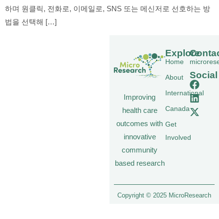
하며 원클릭, 전화로, 이메일로, SNS 또는 메신저로 선호하는 방
법을 선택해 […]
Explore
Conta
Home
microres
Social
About
International
Improving
Canada
health care
outcomes with
Get
innovative
Involved
community
based research
Copyright © 2025 MicroResearch