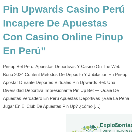
Pin Upwards Casino Perú
Incapere De Apuestas
Con Casino Online Pinup
En Perú”
Pin-up Bet Peru: Apuestas Deportivas Y Casino On The Web
Bono 2024 Content Métodos De Depósito Y Jubilación En Pin-up
Apostar Durante Deportes Virtuales Pin Upwards Bet: Una
Diversidad Deportiva Impresionante Pin Up Bet — Odaie De
Apuestas Verdadero En Perú Apuestas Deportivas ¿vale La Pena
Jugar En El Club De Apuestas Pin Up? ¿cómo […]
Explore
Conta
Home
microres