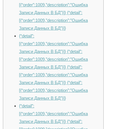
[{“order”:1009,”description”:”Ошибка
Записи Данных В БД”}]} {“detail”:
[{“order”:1009,”description”:”Ошибка
Записи Данных В БД”}]}
{“detail”:
[{“order”:1009,”description”:”Ошибка
Записи Данных В БД”}]} {“detail”:
[{“order”:1009,”description”:”Ошибка
Записи Данных В БД”}]} {“detail”:
[{“order”:1009,”description”:”Ошибка
Записи Данных В БД”}]} {“detail”:
[{“order”:1009,”description”:”Ошибка
Записи Данных В БД”}]}
{“detail”:
[{“order”:1009,”description”:”Ошибка
Записи Данных В БД”}]} {“detail”: