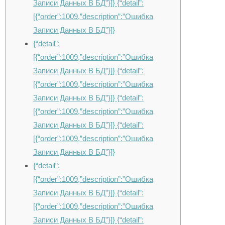
Записи Данных В БД”}]} {“detail”:
[{“order”:1009,”description”:”Ошибка
Записи Данных В БД”}]}
{“detail”:
[{“order”:1009,”description”:”Ошибка
Записи Данных В БД”}]} {“detail”:
[{“order”:1009,”description”:”Ошибка
Записи Данных В БД”}]} {“detail”:
[{“order”:1009,”description”:”Ошибка
Записи Данных В БД”}]} {“detail”:
[{“order”:1009,”description”:”Ошибка
Записи Данных В БД”}]}
{“detail”:
[{“order”:1009,”description”:”Ошибка
Записи Данных В БД”}]} {“detail”:
[{“order”:1009,”description”:”Ошибка
Записи Данных В БД”}]} {“detail”: