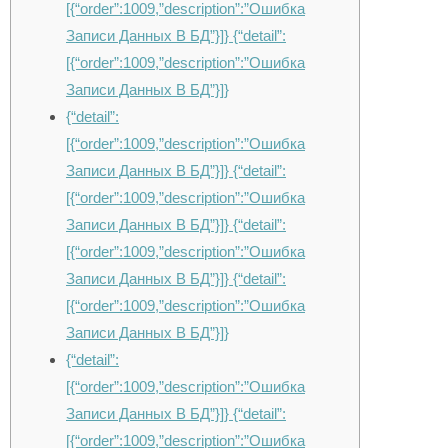
[{“order”:1009,”description”:”Ошибка
Записи Данных В БД”}]} {“detail”:
[{“order”:1009,”description”:”Ошибка
Записи Данных В БД”}]}
{“detail”:
[{“order”:1009,”description”:”Ошибка
Записи Данных В БД”}]} {“detail”:
[{“order”:1009,”description”:”Ошибка
Записи Данных В БД”}]} {“detail”:
[{“order”:1009,”description”:”Ошибка
Записи Данных В БД”}]} {“detail”:
[{“order”:1009,”description”:”Ошибка
Записи Данных В БД”}]}
{“detail”:
[{“order”:1009,”description”:”Ошибка
Записи Данных В БД”}]} {“detail”:
[{“order”:1009,”description”:”Ошибка