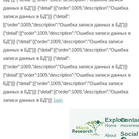
данных в БД”}]} {“detail”:[{“order”:1009,”description”:”Ошибка
записи данных в БД”}]} {“detail”:
[{“order”:1009,”description”:”Ошибка записи данных в БД”}]}
{“detail”:[{“order”:1009,”description”:”Ошибка записи данных в
БД”}]} {“detail”:[{“order”:1009,”description”:”Ошибка записи
данных в БД”}]} {“detail”:[{“order”:1009,”description”:”Ошибка
записи данных в БД”}]} {“detail”:
[{“order”:1009,”description”:”Ошибка записи данных в БД”}]}
{“detail”:[{“order”:1009,”description”:”Ошибка записи данных в
БД”}]} {“detail”:[{“order”:1009,”description”:”Ошибка записи
данных в БД”}]} {“detail”:[{“order”:1009,”description”:”Ошибка
записи данных в БД”}]}
1win
Explore
Conta
Home
microres
Social
About