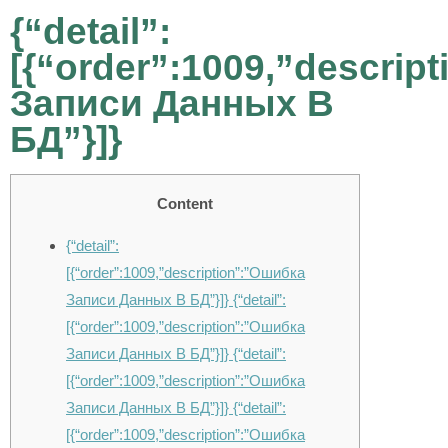
{“detail”:
[{“order”:1009,”descrip
Записи Данных В
БД”}]}
Content
{“detail”:
[{“order”:1009,”description”:”Ошибка
Записи Данных В БД”}]} {“detail”:
[{“order”:1009,”description”:”Ошибка
Записи Данных В БД”}]} {“detail”:
[{“order”:1009,”description”:”Ошибка
Записи Данных В БД”}]} {“detail”:
[{“order”:1009,”description”:”Ошибка