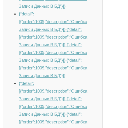
Записи Данных В БД”}]}
{“detail”:
[{“order”:1009,”description”:”Ошибка
Записи Данных В БД”}]} {“detail”:
[{“order”:1009,”description”:”Ошибка
Записи Данных В БД”}]} {“detail”:
[{“order”:1009,”description”:”Ошибка
Записи Данных В БД”}]} {“detail”:
[{“order”:1009,”description”:”Ошибка
Записи Данных В БД”}]}
{“detail”:
[{“order”:1009,”description”:”Ошибка
Записи Данных В БД”}]} {“detail”:
[{“order”:1009,”description”:”Ошибка
Записи Данных В БД”}]} {“detail”:
[{“order”:1009,”description”:”Ошибка