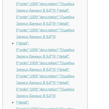
[{“order”:1009,”description”:”Ошибка
Записи Данных В БД”}]} {“detail”:
[{“order”:1009,”description”:”Ошибка
Записи Данных В БД”}]} {“detail”:
[{“order”:1009,”description”:”Ошибка
Записи Данных В БД”}]}
{“detail”:
[{“order”:1009,”description”:”Ошибка
Записи Данных В БД”}]} {“detail”:
[{“order”:1009,”description”:”Ошибка
Записи Данных В БД”}]} {“detail”:
[{“order”:1009,”description”:”Ошибка
Записи Данных В БД”}]} {“detail”:
[{“order”:1009,”description”:”Ошибка
Записи Данных В БД”}]}
{“detail”:
[{“order”:1009,”description”:”Ошибка