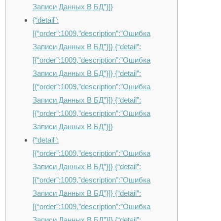
Записи Данных В БД”}]}
{“detail”:
[{“order”:1009,”description”:”Ошибка
Записи Данных В БД”}]} {“detail”:
[{“order”:1009,”description”:”Ошибка
Записи Данных В БД”}]} {“detail”:
[{“order”:1009,”description”:”Ошибка
Записи Данных В БД”}]} {“detail”:
[{“order”:1009,”description”:”Ошибка
Записи Данных В БД”}]}
{“detail”:
[{“order”:1009,”description”:”Ошибка
Записи Данных В БД”}]} {“detail”:
[{“order”:1009,”description”:”Ошибка
Записи Данных В БД”}]} {“detail”:
[{“order”:1009,”description”:”Ошибка
Записи Данных В БД”}]} {“detail”: