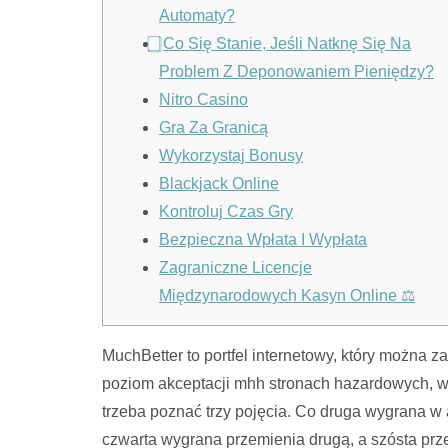
Automaty?
⃣ Co Się Stanie, Jeśli Natknę Się Na
Problem Z Deponowaniem Pieniędzy?
Nitro Casino
Gra Za Granicą
Wykorzystaj Bonusy
Blackjack Online
Kontroluj Czas Gry
Bezpieczna Wpłata I Wypłata
Zagraniczne Licencje
Międzynarodowych Kasyn Online ⚖️
MuchBetter to portfel internetowy, który można 
poziom akceptacji mhh stronach hazardowych, wi
trzeba poznać trzy pojęcia. Co druga wygrana 
czwarta wygrana przemienia drugą, a szósta prz