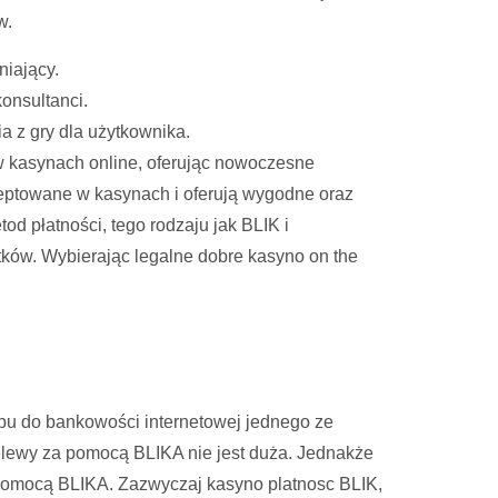
w.
niający.
onsultanci.
a z gry dla użytkownika.
i w kasynach online, oferując nowoczesne
kceptowane w kasynach i oferują wygodne oraz
d płatności, tego rodzaju jak BLIK i
ków. Wybierając legalne dobre kasyno on the
ępu do bankowości internetowej jednego ze
elewy za pomocą BLIKA nie jest duża. Jednakże
a pomocą BLIKA. Zazwyczaj kasyno platnosc BLIK,