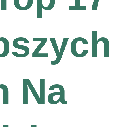
pszych
n Na