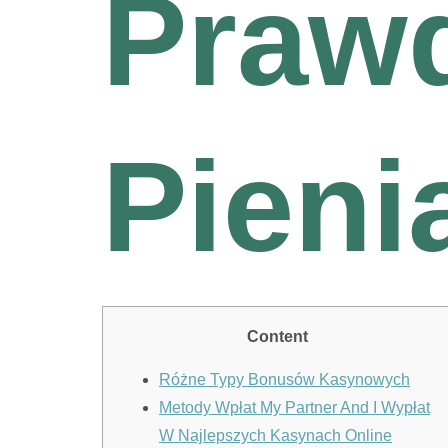
Praw
Pieni
Content
Różne Typy Bonusów Kasynowych
Metody Wpłat My Partner And I Wypłat
W Najlepszych Kasynach Online