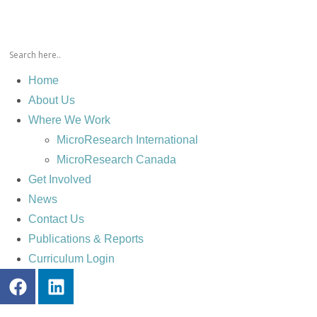
Home
About Us
Where We Work
MicroResearch International
MicroResearch Canada
Get Involved
News
Contact Us
Publications & Reports
Curriculum Login