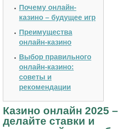
Почему онлайн-
казино – будущее игр
Преимущества
онлайн-казино
Выбор правильного
онлайн-казино:
советы и
рекомендации
Казино онлайн 2025 –
делайте ставки и