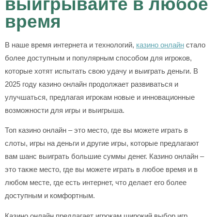
выигрывайте в любое
время
В наше время интернета и технологий,
казино онлайн
стало
более доступным и популярным способом для игроков,
которые хотят испытать свою удачу и выиграть деньги. В
2025 году казино онлайн продолжает развиваться и
улучшаться, предлагая игрокам новые и инновационные
возможности для игры и выигрыша.
Топ казино онлайн – это место, где вы можете играть в
слоты, игры на деньги и другие игры, которые предлагают
вам шанс выиграть большие суммы денег. Казино онлайн –
это также место, где вы можете играть в любое время и в
любом месте, где есть интернет, что делает его более
доступным и комфортным.
Казино онлайн предлагает игрокам широкий выбор игр,