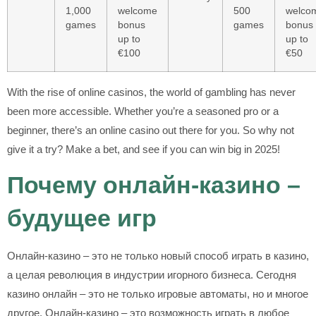
1,000
welcome
500
welco
games
bonus
games
bonus
up to
up to
€100
€50
With the rise of online casinos, the world of gambling has never
been more accessible. Whether you’re a seasoned pro or a
beginner, there’s an online casino out there for you. So why not
give it a try? Make a bet, and see if you can win big in 2025!
Почему онлайн-казино –
будущее игр
Онлайн-казино – это не только новый способ играть в казино,
а целая революция в индустрии игорного бизнеса. Сегодня
казино онлайн – это не только игровые автоматы, но и многое
другое. Онлайн-казино – это возможность играть в любое