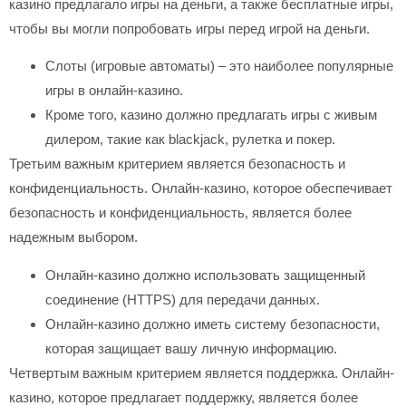
казино предлагало игры на деньги, а также бесплатные игры,
чтобы вы могли попробовать игры перед игрой на деньги.
Слоты (игровые автоматы) – это наиболее популярные
игры в онлайн-казино.
Кроме того, казино должно предлагать игры с живым
дилером, такие как blackjack, рулетка и покер.
Третьим важным критерием является безопасность и
конфиденциальность. Онлайн-казино, которое обеспечивает
безопасность и конфиденциальность, является более
надежным выбором.
Онлайн-казино должно использовать защищенный
соединение (HTTPS) для передачи данных.
Онлайн-казино должно иметь систему безопасности,
которая защищает вашу личную информацию.
Четвертым важным критерием является поддержка. Онлайн-
казино, которое предлагает поддержку, является более