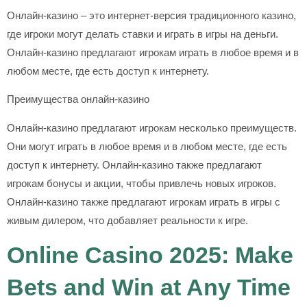
Онлайн-казино – это интернет-версия традиционного казино,
где игроки могут делать ставки и играть в игры на деньги.
Онлайн-казино предлагают игрокам играть в любое время и в
любом месте, где есть доступ к интернету.
Преимущества онлайн-казино
Онлайн-казино предлагают игрокам несколько преимуществ.
Они могут играть в любое время и в любом месте, где есть
доступ к интернету. Онлайн-казино также предлагают
игрокам бонусы и акции, чтобы привлечь новых игроков.
Онлайн-казино также предлагают игрокам играть в игры с
живым дилером, что добавляет реальности к игре.
Online Casino 2025: Make
Bets and Win at Any Time