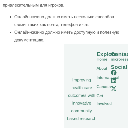
привлекательным для игроков.
Онлайн-казино должно иметь несколько способов
связи, таких как почта, телефон и чат.
Онлайн-казино должно иметь доступную и полезную
документацию.
Explore
Conta
Home
microres
Social
About
International
Improving
Canada
health care
outcomes with
Get
innovative
Involved
community
based research