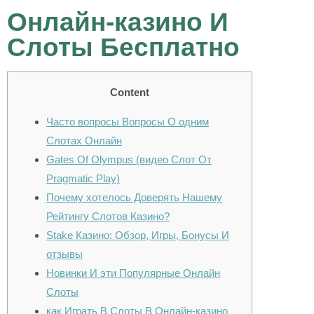
Онлайн-казино И
Слоты Бесплатно
Content
Часто вопросы Вопросы О одним
Слотах Онлайн
Gates Of Olympus (видео Слот От
Pragmatic Play)
Почему хотелось Доверять Нашему
Рейтингу Слотов Казино?
Stake Казино: Обзор, Игры, Бонусы И
отзывы
Новинки И эти Популярные Онлайн
Слоты
как Играть В Слоты В Онлайн-казино