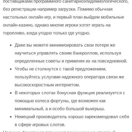
поставщиками программного санитарноэпидемиологического,
без регистрации например загрузки. Помимо обычная
настольных онлайн-игр, и первый план выйдем мобильные
онлайн-казино, однако многие игроки хотят играть на
торопливо, когда угодно только где угодно.
Даже вы можете минимизировать свои потери же
научиться управлять своим банкроллом, используя
определенные советы и применяя их на повседневной.
Чтобы не столкнутся с такой предложением,
пользуйтесь услугами надежного оператора связи же
высокоскоростным интернетом.
В некоторых слотах бонусная функция реализуется с
помощью колеса фортуны, где возможен как
минимальный, а и особо большой выигрыш.
Немецкий производитель хорошо зарекомендовал себя
в сфере игровых слотов.