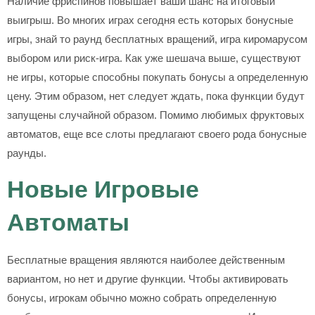
Наличие фриспинов повышает ваши шанс на итоговый
выигрыш. Во многих играх сегодня есть которых бонусные
игры, знай то раунд бесплатных вращений, игра киромарусом
выбором или риск-игра. Как уже шешача выше, существуют
не игры, которые способны покупать бонусы а определенную
цену. Этим образом, нет следует ждать, пока функции будут
запущены случайной образом. Помимо любимых фруктовых
автоматов, еще все слоты предлагают своего рода бонусные
раунды.
Новые Игровые
Автоматы
Бесплатные вращения являются наиболее действенным
вариантом, но нет и другие функции. Чтобы активировать
бонусы, игрокам обычно можно собрать определенную