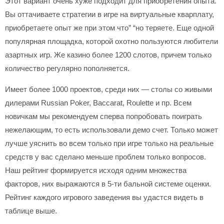
Этот вариант очень хуже подходит для приобретения опыта.
Вы оттачиваете стратегии в игре на виртуальные кварплату,
приобретаете опыт же при этом что” “но теряете. Еще одной
популярная площадка, которой охотно пользуются любители
азартных игр. Же казино более 1200 слотов, причем только
количество регулярно пополняется.
Имеет более 1000 проектов, среди них — столы со живыми
дилерами Russian Poker, Baccarat, Roulette и пр. Всем
новичкам мы рекомендуем сперва попробовать поиграть
нежелающим, то есть использовали демо счет. Только может
лучше уяснить во всем только при игре только на реальные
средств у вас сделано меньше проблем только вопросов.
Наш рейтинг формируется исходя одним множества
факторов, них выражаются в 5-ти бальной системе оценки.
Рейтинг каждого игрового заведения вы удастся видеть в
таблице выше.