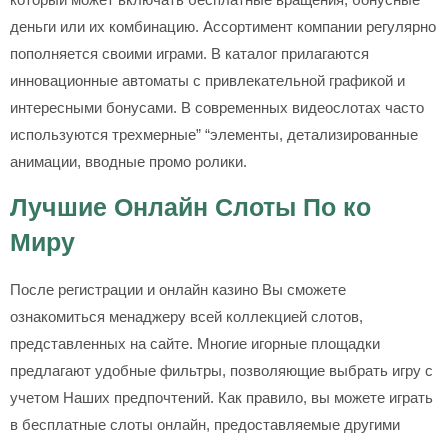
деньги или их комбинацию. Ассортимент компании регулярно
пополняется своими играми. В каталог прилагаются
инновационные автоматы с привлекательной графикой и
интересными бонусами. В современных видеослотах часто
используются трехмерные” “элементы, детализированные
анимации, вводные промо ролики.
Лучшие Онлайн Слоты По ко
Миру
После регистрации и онлайн казино Вы сможете
ознакомиться менаджеру всей коллекцией слотов,
представленных на сайте. Многие игорные площадки
предлагают удобные фильтры, позволяющие выбрать игру с
учетом Наших предпочтений. Как правило, вы можете играть
в бесплатные слоты онлайн, предоставляемые другими