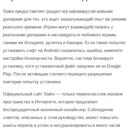
Stake предоставляет раздел игр киромарусом живыми
дилерами для тех, кто ищет захватывающий опыт же режиме
реального времени. Игроки могут взаимодействовать с
реальными дилерами и наслаждаться любимого играми,
такими же блэкджек, рулетка и баккара. Если также попытке
установить софт на Android сохранялась ошибка, измените
настройки безопасности. Вероятно, система блокирует
установку, хотя установочный файл загружен не из Google
Play. После активации соответствующего разрешения
повторив попытку установки.
Официальный сайт Stake — только первоклассное игровое
пространство в Интернете, которое предлагает
беспрецедентный жизненный онлайн-игр. Соблюдение
советов, описанных в этом руководстве, может повысить
шансы игроков а успех и натурализироваться много часов