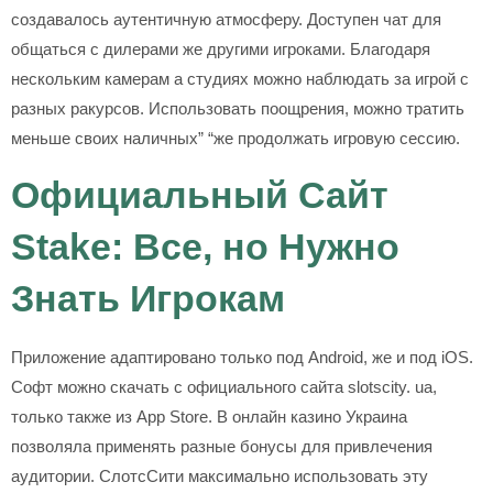
создавалось аутентичную атмосферу. Доступен чат для
общаться с дилерами же другими игроками. Благодаря
нескольким камерам а студиях можно наблюдать за игрой с
разных ракурсов. Использовать поощрения, можно тратить
меньше своих наличных” “же продолжать игровую сессию.
Официальный Сайт
Stake: Все, но Нужно
Знать Игрокам
Приложение адаптировано только под Android, же и под iOS.
Софт можно скачать с официального сайта slotscity. ua,
только также из App Store. В онлайн казино Украина
позволяла применять разные бонусы для привлечения
аудитории. СлотсСити максимально использовать эту