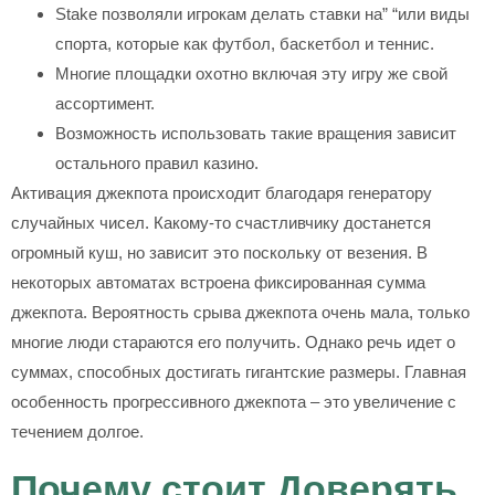
Stake позволяли игрокам делать ставки на” “или виды
спорта, которые как футбол, баскетбол и теннис.
Многие площадки охотно включая эту игру же свой
ассортимент.
Возможность использовать такие вращения зависит
остального правил казино.
Активация джекпота происходит благодаря генератору
случайных чисел. Какому-то счастливчику достанется
огромный куш, но зависит это поскольку от везения. В
некоторых автоматах встроена фиксированная сумма
джекпота. Вероятность срыва джекпота очень мала, только
многие люди стараются его получить. Однако речь идет о
суммах, способных достигать гигантские размеры. Главная
особенность прогрессивного джекпота – это увеличение с
течением долгое.
Почему стоит Доверять