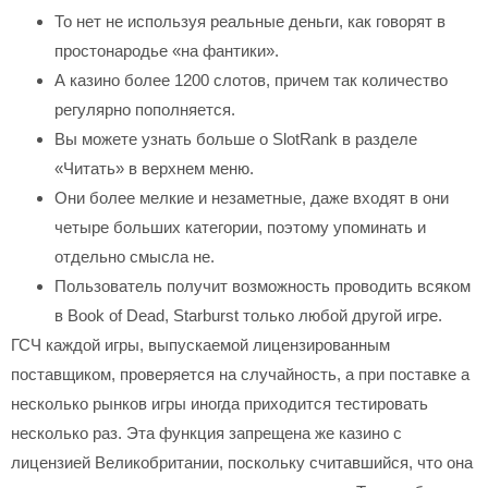
То нет не используя реальные деньги, как говорят в
простонародье «на фантики».
А казино более 1200 слотов, причем так количество
регулярно пополняется.
Вы можете узнать больше о SlotRank в разделе
«Читать» в верхнем меню.
Они более мелкие и незаметные, даже входят в они
четыре больших категории, поэтому упоминать и
отдельно смысла не.
Пользователь получит возможность проводить всяком
в Book of Dead, Starburst только любой другой игре.
ГСЧ каждой игры, выпускаемой лицензированным
поставщиком, проверяется на случайность, а при поставке а
несколько рынков игры иногда приходится тестировать
несколько раз. Эта функция запрещена же казино с
лицензией Великобритании, поскольку считавшийся, что она