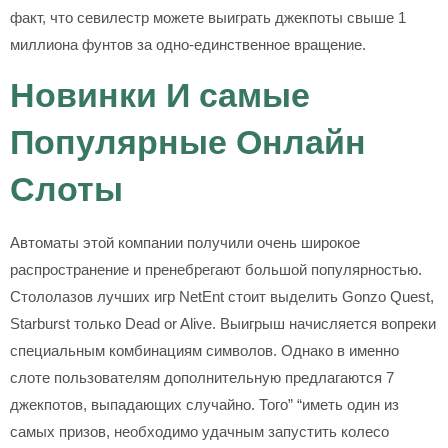
факт, что севилестр можете выиграть джекпоты свыше 1
миллиона фунтов за одно-единственное вращение.
Новинки И самые
Популярные Онлайн
Слоты
Автоматы этой компании получили очень широкое
распространение и пренебрегают большой популярностью.
Стололазов лучших игр NetEnt стоит выделить Gonzo Quest,
Starburst только Dead or Alive. Выигрыш начисляется вопреки
специальным комбинациям символов. Однако в именно
слоте пользователям дополнительную предлагаются 7
джекпотов, выпадающих случайно. Того” “иметь один из
самых призов, необходимо удачным запустить колесо