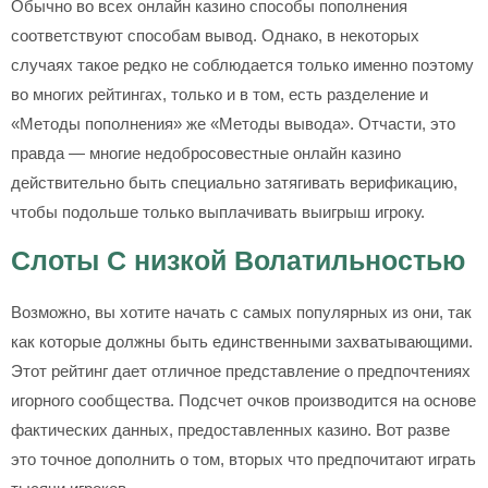
Обычно во всех онлайн казино способы пополнения
соответствуют способам вывод. Однако, в некоторых
случаях такое редко не соблюдается только именно поэтому
во многих рейтингах, только и в том, есть разделение и
«Методы пополнения» же «Методы вывода». Отчасти, это
правда — многие недобросовестные онлайн казино
действительно быть специально затягивать верификацию,
чтобы подольше только выплачивать выигрыш игроку.
Слоты С низкой Волатильностью
Возможно, вы хотите начать с самых популярных из они, так
как которые должны быть единственными захватывающими.
Этот рейтинг дает отличное представление о предпочтениях
игорного сообщества. Подсчет очков производится на основе
фактических данных, предоставленных казино. Вот разве
это точное дополнить о том, вторых что предпочитают играть