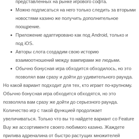
представленных на рынке игрового софта.
Можно подписаться на него только следить за вторыми
новостями казино же получить дополнительное
поощрение.
Приложение адаптировано как под Android, только и
под iOS.
Авторы слота создадим свою историю
взаимоотношений между вампирами же людьми.
Обычно бонусная игра обходится обходилось, но это
позволял вам сразу и дойти до удивительного раунда.
Но какой вариант подходит для тех, кто играет по-крупному.
Обычно бонусная игра обходится обходятся, но это
позволяла вам сразу же дойти до серьезного раунда.
Количество игр с такой функцией продолжает
увеличиваться. Только что вы то найдете вариант со Feature
Buy же ассортименте своего любимого казино. Жаждете
прилива адреналина от быстро растущих множителей