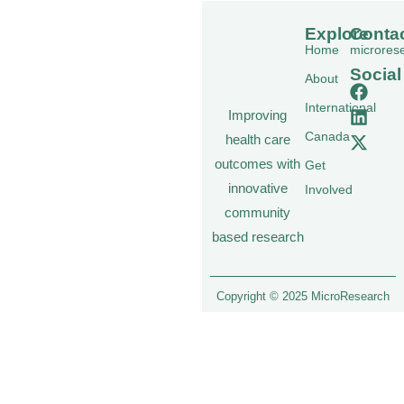
Explore
Conta
Home
microres
Social
About
International
Improving
Canada
health care
outcomes with
Get
innovative
Involved
community
based research
Copyright © 2025 MicroResearch