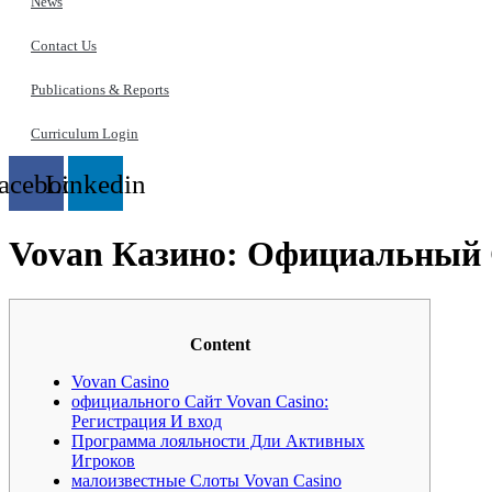
News
Contact Us
Publications & Reports
Curriculum Login
acebook
Linkedin
Vovan Казино: Официальный 
Content
Vovan Casino
официального Сайт Vovan Casino:
Регистрация И вход
Программа лояльности Дли Активных
Игроков
малоизвестные Слоты Vovan Casino