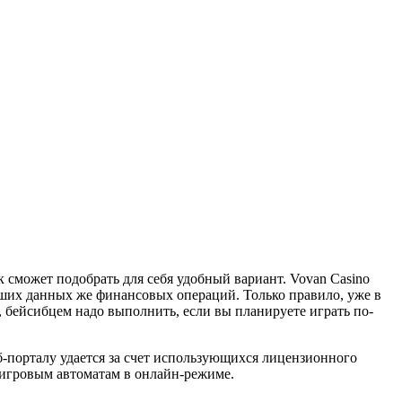
к сможет подобрать для себя удобный вариант. Vovan Casino
аших данных же финансовых операций. Только правило, уже в
, бейсибцем надо выполнить, если вы планируете играть по-
-порталу удается за счет использующихся лицензионного
 игровым автоматам в онлайн-режиме.