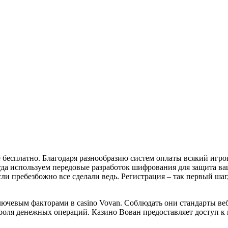
е бесплатно. Благодаря разнообразию систем оплаты всякий игро
огда используем передовые разработок шифрования для защита в
ли пребезбожно все сделали ведь. Регистрация – так первый шаг
ючевым факторами в casino Vovan. Соблюдать они стандарты веб
роля денежных операций. Казино Вован предоставляет доступ к