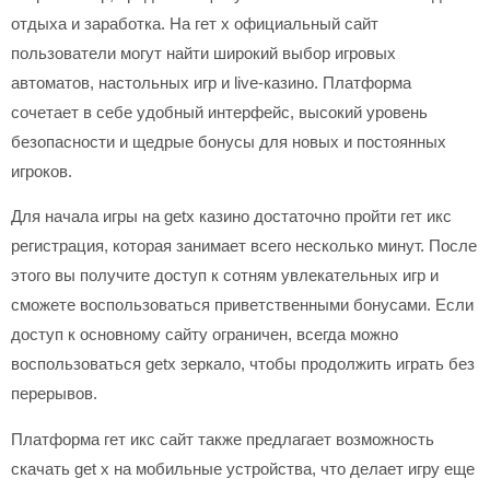
отдыха и заработка. На гет х официальный сайт
пользователи могут найти широкий выбор игровых
автоматов, настольных игр и live-казино. Платформа
сочетает в себе удобный интерфейс, высокий уровень
безопасности и щедрые бонусы для новых и постоянных
игроков.
Для начала игры на getx казино достаточно пройти гет икс
регистрация, которая занимает всего несколько минут. После
этого вы получите доступ к сотням увлекательных игр и
сможете воспользоваться приветственными бонусами. Если
доступ к основному сайту ограничен, всегда можно
воспользоваться getx зеркало, чтобы продолжить играть без
перерывов.
Платформа гет икс сайт также предлагает возможность
скачать get x на мобильные устройства, что делает игру еще