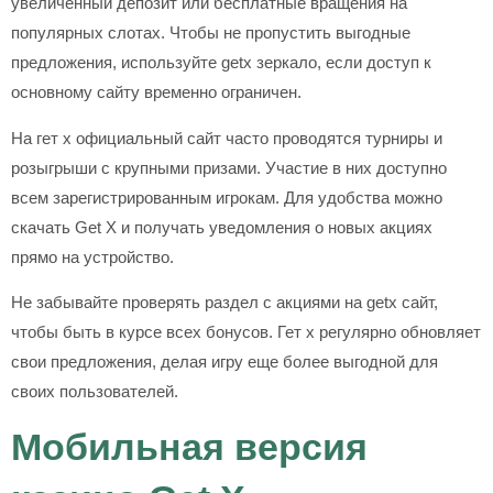
увеличенный депозит или бесплатные вращения на
популярных слотах. Чтобы не пропустить выгодные
предложения, используйте getx зеркало, если доступ к
основному сайту временно ограничен.
На гет х официальный сайт часто проводятся турниры и
розыгрыши с крупными призами. Участие в них доступно
всем зарегистрированным игрокам. Для удобства можно
скачать Get X и получать уведомления о новых акциях
прямо на устройство.
Не забывайте проверять раздел с акциями на getx сайт,
чтобы быть в курсе всех бонусов. Гет х регулярно обновляет
свои предложения, делая игру еще более выгодной для
своих пользователей.
Мобильная версия