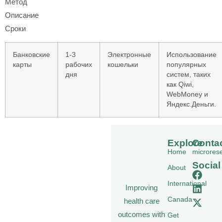
Метод
Описание
Сроки
Банковские
1-3
Электронные
Использование
карты
рабочих
кошельки
популярных
дня
систем, таких
как Qiwi,
WebMoney и
Яндекс.Деньги.
Explore
Conta
Home
microres
Social
About
International
Improving
Canada
health care
outcomes with
Get