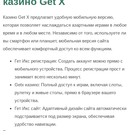
казино Get X
Казино Get X предлагает удобную мобильную версию,
которая позволяет наслаждаться азартными играми в любое
время и в любом месте. Независимо от того, используете ли
вы смартфон или планшет, мобильная версия сайта
обеспечивает комфортный доступ ко всем функциям.
Гет Икс регистрация: Создать аккаунт можно прямо с
мобильного устройства. Процесс регистрации прост и
занимает всего несколько минут.
Getx казино: Полный доступ к играм, включая слоты,
рулетку и живые столы, прямо в браузере вашего
устройства.
Гет Икс сайт: Адаптивный дизайн сайта автоматически
подстраивается под размер экрана, обеспечивая
удобство навигации.