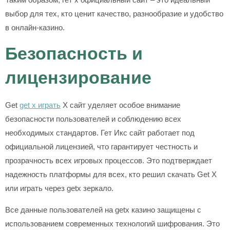
выбор для тех, кто ценит качество, разнообразие и удобство
в онлайн-казино.
Безопасность и
лицензирование
Get
get x играть
X сайт уделяет особое внимание
безопасности пользователей и соблюдению всех
необходимых стандартов. Гет Икс сайт работает под
официальной лицензией, что гарантирует честность и
прозрачность всех игровых процессов. Это подтверждает
надежность платформы для всех, кто решил скачать Get X
или играть через getx зеркало.
Все данные пользователей на getx казино защищены с
использованием современных технологий шифрования. Это