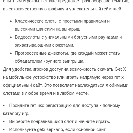
опытным игрокам. Гет Икс предлагает разнообразие тематик,
высококачественную графику и увлекательный геймплей.
Классические слоты с простыми правилами и
высокими шансами на выигрыш.
Видеослоты с уникальными бонусными раундами и
захватывающими сюжетами.
Прогрессивные джекпоты, где каждый может стать
обладателем крупного выигрыша.
Для удобства игроков доступна возможность скачать Get X
на мобильное устройство или играть напрямую через гет х
официальный сайт. Это позволяет наслаждаться любимыми
слотами в любое время и в любом месте.
Пройдите гет икс регистрацию для доступа к полному
каталогу игр.
Выберите понравившийся слот и начните играть.
Используйте getx зеркало, если основной сайт