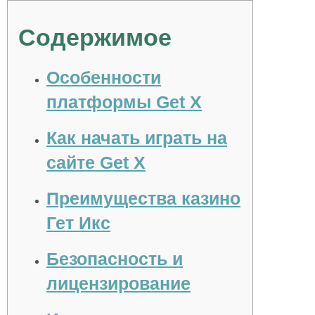
Содержимое
Особенности
платформы Get X
Как начать играть на
сайте Get X
Преимущества казино
Гет Икс
Безопасность и
лицензирование