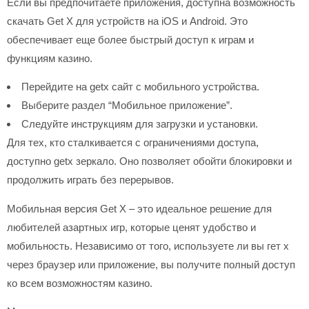
Если вы предпочитаете приложения, доступна возможность
скачать Get X для устройств на iOS и Android. Это
обеспечивает еще более быстрый доступ к играм и
функциям казино.
Перейдите на getx сайт с мобильного устройства.
Выберите раздел “Мобильное приложение”.
Следуйте инструкциям для загрузки и установки.
Для тех, кто сталкивается с ограничениями доступа,
доступно getx зеркало. Оно позволяет обойти блокировки и
продолжить играть без перерывов.
Мобильная версия Get X – это идеальное решение для
любителей азартных игр, которые ценят удобство и
мобильность. Независимо от того, используете ли вы гет х
через браузер или приложение, вы получите полный доступ
ко всем возможностям казино.