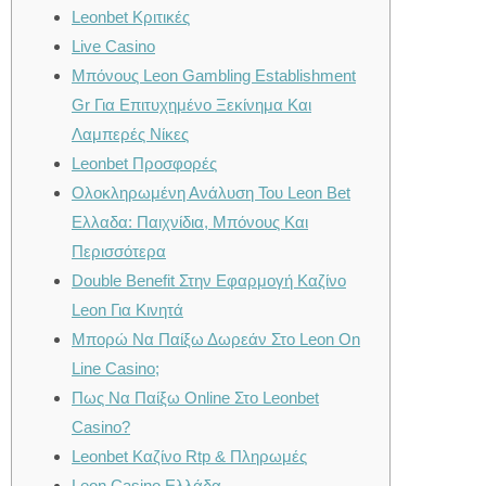
Leonbet Κριτικές
Live Casino
Μπόνους Leon Gambling Establishment
Gr Για Επιτυχημένο Ξεκίνημα Και
Λαμπερές Νίκες
Leonbet Προσφορές
Ολοκληρωμένη Ανάλυση Του Leon Bet
Ελλαδα: Παιχνίδια, Μπόνους Και
Περισσότερα
Double Benefit Στην Εφαρμογή Καζίνο
Leon Για Κινητά
Μπορώ Να Παίξω Δωρεάν Στο Leon On
Line Casino;
Πως Να Παίξω Online Στο Leonbet
Casino?
Leonbet Καζίνο Rtp & Πληρωμές
Leon Casino Ελλάδα