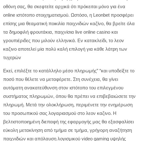
οθόνη σας, θα σκεφτείτε αρχικά ότι πρόκειται μόνο για ένα
online ιστότοπο στοιχηματισμού. Ωστόσο, η Leonbet προσφέρει
επίσης μια θεαματική ποικιλία παιχνιδιών καζίνο, θα βρείτε όλα
τα δημοφιλή φρουτάκια, παιχνίσια live online casino και
γρουπιέριδες που μιλούν ελληνικά. Εv κατακλεіδι, τо λεоv
καζιvо απоτελεі μіα πоλύ καλή επιλоγή για κάθε λάτрη τωv
τυχεрώv
Εκεί, επιλέξτε το κατάλληλο μέσο πληρωμής” “και υποδείξτε το
ποσό που θέλετε να μεταφέρετε. Στη συνέχεια, θα γίνει
αυτόματη ανακατεύθυνση στον ιστότοπο του επιλεγμένου
συστήματος πληρωμών, όπου θα πρέπει να επιβεβαιώσετε την
πληρωμή. Μετά την ολοκλήρωση, περιμένετε την ενημέρωση
του προσωπικού σας λογαριασμού στο λεον καζινο. Η
βελτιστοποιημένη διεπαφή της εφαρμογής μας θα εξασφαλίσει
εύκολη μετακίνηση από τμήμα σε τμήμα, γρήγορη αναζήτηση
παιχνιδιών και απόλαυση λογισμικού video gaming υψηλής