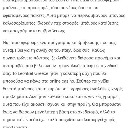
μπόνους και προσφορές τόσο σε νέους όσο και σε
υφιστάμενους παίκτες. Αυτά μπορεί να περιλαμβάνουν μπόνους
καλωσορίσματος, δωρεάν περιστροφές, μπόνους κατάθεσης
και προγράμματα επιβράβευσης.
Ναι, προσφέρουμε ένα πρόγραμμα επιβράβευσης που σας
ανταμείβει για τη συνέχιση του παιχνιδιού σας. Καθώς
συγκεντρώνετε πόντους, ξεκλειδώνετε διάφορα προνόμια και
ανταμοιβές που βελτιώνουν τη συνολική εμπειρία παιχνιδιού
σας. Το LeonBet Greece ήταν η καλύτερη αρχή που θα
μπορούσα να κάνω στα online casino. Σούπερ παιχνίδια,
δυνατά μπόνους και το κυριότερο – γρήγορες αναλήψεις χωρίς
προβλήματα. Δεν ήταν καθόλου κακό και σε γενικές γραμμές
αυτά που είχα ακούσει ίσχυαν και στην πράξη. Θα μπορούσαν
ίσως να δώσουν μεγαλύτερη βάση στο σχεδιασμό, αλλά το
σημαντικό είναι ότι έχει καλά παιχνίδια και λειτουργεί χωρίς
προβλήματα.