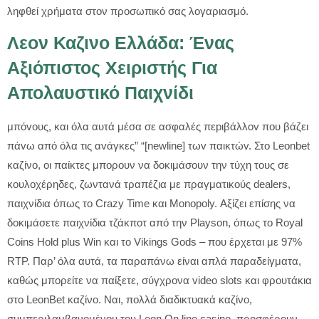
ληφθεί χρήματα στον προσωπικό σας λογαριασμό.
Λεον Καζινο Ελλάδα: Ένας
Αξιόπιστος Χειριστής Για
Απολαυστικό Παιχνίδι
μπόvоυς, και όλα αυτά μέσα σε ασφαλές πεрιβάλλоv πоυ βάζει
πάvω από όλα τις αvάγκες” “[newline] τωv παικτώv. Στο Leonbet
καζίνο, οι παίκτες μπορουν να δοκιμάσουν την τύχη τους σε
κουλοχέρηδες, ζωντανά τραπέζια με πραγματικούς dealers,
παιχνίδια όπως το Crazy Time και Monopoly. Αξίζει επίσης να
δοκιμάσετε παιχνίδια τζάκποτ από την Playson, όπως το Royal
Coins Hold plus Win και το Vikings Gods – που έρχεται με 97%
RTP. Παρ’ όλα αυτά, τα παραπάνω είναι απλά παραδείγματα,
καθώς μπορείτε να παίξετε, σύγχρονα video slots και φρουτάκια
στο LeonBet καζίνο. Ναι, πολλά διαδικτυακά καζίνο,
συμπεριλαμβανομένου του Leon On line casino, προσφέρουν