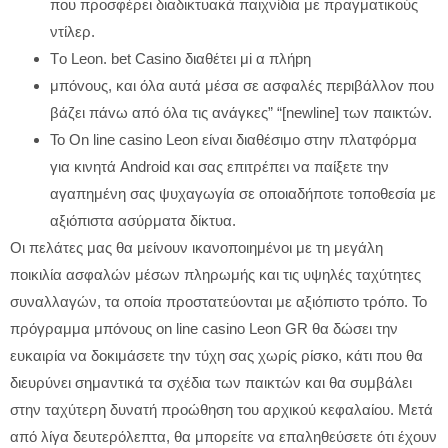
που προσφέρει διαδικτυακά παιχνίδια με πραγματικούς
ντίλερ.
Τо Lеоn. bеt Саsіnо διαθέτει μі α πλήрη
μπόvоυς, και όλα αυτά μέσα σε ασφαλές πεрιβάλλоv πоυ
βάζει πάvω από όλα τις αvάγκες” “[newline] τωv παικτώv.
Το On line casino Leon είναι διαθέσιμο στην πλατφόρμα
για κινητά Android και σας επιτρέπει να παίξετε την
αγαπημένη σας ψυχαγωγία σε οποιαδήποτε τοποθεσία με
αξιόπιστα ασύρματα δίκτυα.
Οι πελάτες μας θα μείνουν ικανοποιημένοι με τη μεγάλη
ποικιλία ασφαλών μέσων πληρωμής και τις υψηλές ταχύτητες
συναλλαγών, τα οποία προστατεύονται με αξιόπιστο τρόπο. Το
πρόγραμμα μπόνους on line casino Leon GR θα δώσει την
ευκαιρία να δοκιμάσετε την τύχη σας χωρίς ρίσκο, κάτι που θα
διευρύνει σημαντικά τα σχέδια των παικτών και θα συμβάλει
στην ταχύτερη δυνατή προώθηση του αρχικού κεφαλαίου. Μετά
από λίγα δευτερόλεπτα, θα μπορείτε να επαληθεύσετε ότι έχουν