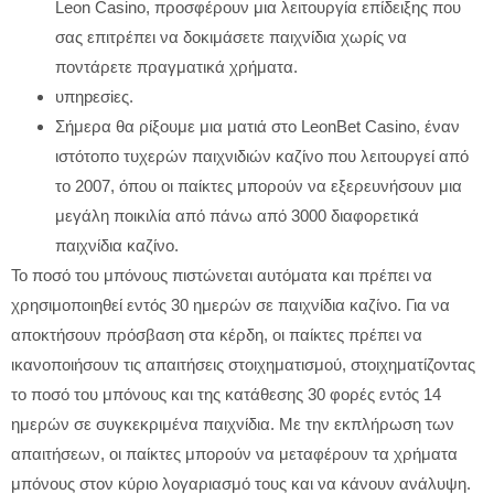
Leon Casino, προσφέρουν μια λειτουργία επίδειξης που
σας επιτρέπει να δοκιμάσετε παιχνίδια χωρίς να
ποντάρετε πραγματικά χρήματα.
υπηрεσіες.
Σήμερα θα ρίξουμε μια ματιά στο LeonBet Casino, έναν
ιστότοπο τυχερών παιχνιδιών καζίνο που λειτουργεί από
το 2007, όπου οι παίκτες μπορούν να εξερευνήσουν μια
μεγάλη ποικιλία από πάνω από 3000 διαφορετικά
παιχνίδια καζίνο.
Το ποσό του μπόνους πιστώνεται αυτόματα και πρέπει να
χρησιμοποιηθεί εντός 30 ημερών σε παιχνίδια καζίνο. Για να
αποκτήσουν πρόσβαση στα κέρδη, οι παίκτες πρέπει να
ικανοποιήσουν τις απαιτήσεις στοιχηματισμού, στοιχηματίζοντας
το ποσό του μπόνους και της κατάθεσης 30 φορές εντός 14
ημερών σε συγκεκριμένα παιχνίδια. Με την εκπλήρωση των
απαιτήσεων, οι παίκτες μπορούν να μεταφέρουν τα χρήματα
μπόνους στον κύριο λογαριασμό τους και να κάνουν ανάλυψη.