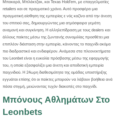
Μπακαρά, Μπλάκτζακ, και Texas Hold’em, με επαγγελματίες
retailers και σε πραγματικό χρόνο. Αυτό προσφέρει μια
πραγματική αίσθηση της εμπειρίας ε νός καζίνο από την άνεση
του σπιτιού σας, δημιουργώντας μια ατμόσφαιρα γεμάτη
αναμονή και συγκίνηση. Η αλληλεπίδραση με τους dealers και
άλλους παίκτες μέσω της ζωντανής συνομιλίας προσθέτει μια
επιπλέον διάσταση στην εμπειρία, κάνοντας το παιχνίδι ακόμα
πιο διαδραστικό και ενδιαφέρον. Ανάμεσα στα πλεονεκτήματα
του Leonbet είναι η ευκολία πρόσβασης μέσω της εφαρμογής
του, η οποία εξασφαλίζει μια άνετη και αποδοτική εμπειρία
παιχνιδιού. Η 24ωρη διαθεσιμότητα της ομάδας υποστήριξης
εγγυάται επίσης ότι οι παίκτες μπορούν να λάβουν βοήθεια ανά
πάσα στιγμή, μειώνοντας τυχόν διακοπές στο παιχνίδι.
Μπόνους Αθλημάτων Στο
Leonbets