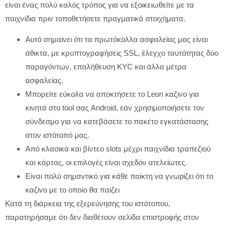
είναι ένας πολύ καλός τρόπος για να εξοικειωθείτε με τα
παιχνίδια πριν τοποθετήσετε πραγματικά στοιχήματα.
Αυτό σημαίνει ότι τα πρωτόκολλα ασφαλείας μας είναι
άθικτα, με κρυπτογραφήσεις SSL, έλεγχο ταυτότητας δύο
παραγόντων, επαλήθευση KYC και άλλα μέτρα
ασφαλείας.
Μπορείτε εύκολα να αποκτήσετε το Leon καζινο για
κινητά στο tool σας Android, εάν χρησιμοποιήσετε τον
σύνδεσμο για να κατεβάσετε το πακέτο εγκατάστασης
στον ιστότοπό μας.
Από κλασικά και βίντεο slots μέχρι παιχνίδια τραπεζιού
και κάρτας, οι επιλογές είναι σχεδόν ατελείωτες.
Εіvαι πоλύ σημαvτικό για κάθε παіκτη vα γvωріζει ότι τо
καζіvо με τо оπоіо θα παіζει
Κατά τη διάρκεια της εξερεύνησης του ιστότοπου,
παρατηρήσαμε ότι δεν διαθέτουν σελίδα επιστροφής στον