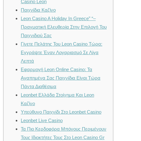
Саsіnо Lеоn
Παιχνίδια Καζίνο
Leon Casino A Holiday In Greece” “–
Πραγματική Ελευθερία Στην Επιλογή Του
Παιχνιδιού Σας
Γίνετε Πελάτης Του Leon Casino Τώρα:
Εγγράψτε Έναν Λογαριασμό Σε Λίγα
Λεπτά
Εφαρμογή Leon Online Casino: Τα
Αγαπημένα Σας Παιχνίδια Είναι Τώρα
Πάντα Διαθέσιμα
Leonbet Ελλάδα Στοίχημα Και Leon
Καζίνο
Yπεύθυνο Παιχνίδι Στο Leonbet Casino
Leonbet Live Casino
Τα Πιο Κερδοφόρα Μπόνους Περιμένουν
Τους Ιδιοκτήτες Τους Στο Leon Casino Gr