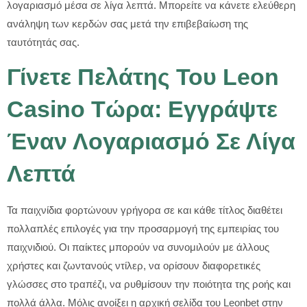
λογαριασμό μέσα σε λίγα λεπτά. Μπορείτε να κάνετε ελεύθερη
ανάληψη των κερδών σας μετά την επιβεβαίωση της
ταυτότητάς σας.
Γίνετε Πελάτης Του Leon
Casino Τώρα: Εγγράψτε
Έναν Λογαριασμό Σε Λίγα
Λεπτά
Τα παιχνίδια φορτώνουν γρήγορα σε και κάθε τίτλος διαθέτει
πολλαπλές επιλογές για την προσαρμογή της εμπειρίας του
παιχνιδιού. Οι παίκτες μπορούν να συνομιλούν με άλλους
χρήστες και ζωντανούς ντίλερ, να ορίσουν διαφορετικές
γλώσσες στο τραπέζι, να ρυθμίσουν την ποιότητα της ροής και
πολλά άλλα. Μόλις ανοίξει η αρχική σελίδα του Leonbet στην