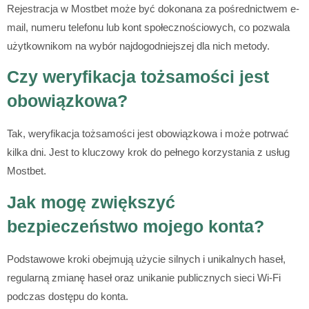
Rejestracja w Mostbet może być dokonana za pośrednictwem e-
mail, numeru telefonu lub kont społecznościowych, co pozwala
użytkownikom na wybór najdogodniejszej dla nich metody.
Czy weryfikacja tożsamości jest
obowiązkowa?
Tak, weryfikacja tożsamości jest obowiązkowa i może potrwać
kilka dni. Jest to kluczowy krok do pełnego korzystania z usług
Mostbet.
Jak mogę zwiększyć
bezpieczeństwo mojego konta?
Podstawowe kroki obejmują użycie silnych i unikalnych haseł,
regularną zmianę haseł oraz unikanie publicznych sieci Wi-Fi
podczas dostępu do konta.