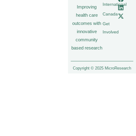
International
Improving
Canada
health care
outcomes with
Get
innovative
Involved
community
based research
Copyright © 2025 MicroResearch