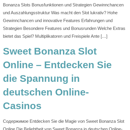
Bonanza Slots Bonusfunktionen und Strategien Gewinnchancen
und Auszahlungsstruktur Was macht den Slot lukrativ? Hohe
Gewinnchancen und innovative Features Erfahrungen und
Strategien Besondere Features und Bonusrunden Welche Extras
bietet das Spiel? Multiplikatoren und Freispiele Ante […]
Sweet Bonanza Slot
Online – Entdecken Sie
die Spannung in
deutschen Online-
Casinos
Содержимое Entdecken Sie die Magie von Sweet Bonanza Slot
Online Die Beliebtheit von Sweet Bonanza in deutschen Online-