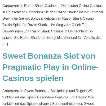
Содержимое Razor Shark Casinos – Die besten Online-Casinos
in Deutschland Entdecken Sie den Razor Shark Slot mit Echtgeld
Gewinnen Sie mit Bonusangeboten im Razor Shark Casino
Gratis Spins für Razor Shark – Ihr Weg zum Glück Top-
Bewertungen von Razor Shark Casinos in Deutschland So
spielen Sie Razor Shark mit Echtgeld sicher und fair Vorteile des
[…]
Sweet Bonanza Slot von
Pragmatic Play in Online-
Casinos spielen
Содержимое Sweet Bonanza: Spielprinzip und Regeln Wie
funktioniert das Spiel? Besondere Features und Regeln Wie
funktioniert das Spielmechanik? Besonderheiten des Sweet