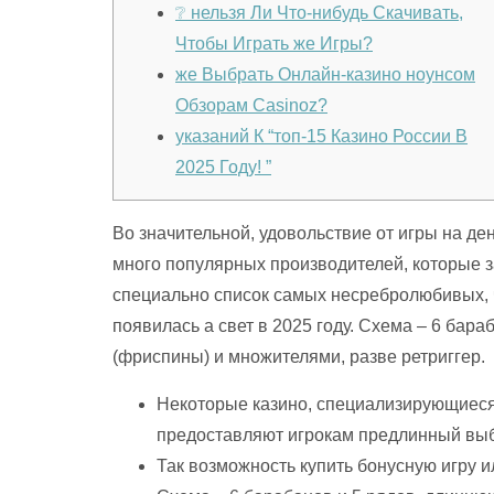
❔ нельзя Ли Что-нибудь Скачивать,
Чтобы Играть же Игры?
же Выбрать Онлайн-казино ноунсом
Обзорам Casinoz?
указаний К “топ-15 Казино России В
2025 Году! ”
Во значительной, удовольствие от игры на де
много популярных производителей, которые з
специально список самых несребролюбивых, 
появилась а свет в 2025 году. Схема – 6 бара
(фриспины) и множителями, разве ретриггер.
Некоторые казино, специализирующиеся 
предоставляют игрокам предлинный выб
Так возможность купить бонусную игру 