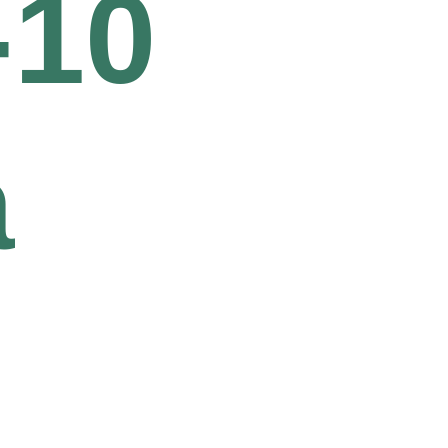
-10
а