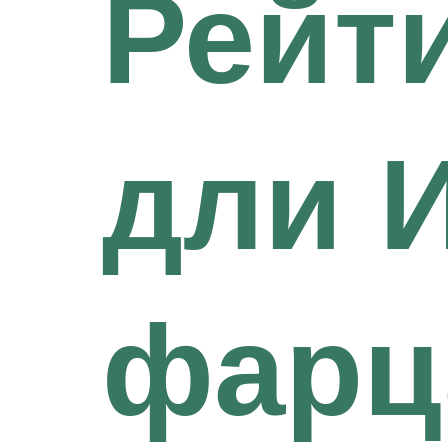
Рейти
дли 
фарц