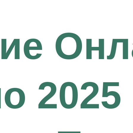
ие Онл
о 2025