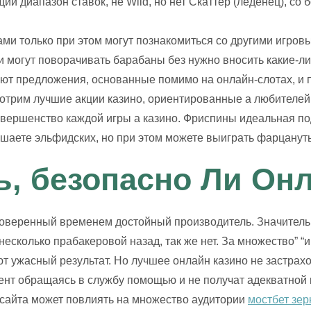
ий диапазон ставок, не Wild, но нет Скаттер (леденец), со
ми только при этом могут познакомиться со другими игров
ни могут поворачивать барабаны без нужно вносить какие-л
ют предложения, основанные помимо на онлайн-слотах, и
мотрим лучшие акции казино, ориентированные а любителей
вершенство каждой игры а казино. Фриспины идеальная по
шаете эльфидских, но при этом можете выиграть фарцануть
ь, безопасно Ли Он
оверенный временем достойный производитель. Значитель
несколько прабакеровой назад, так же нет. За множество” “
ужасный результат. Но лучшее онлайн казино не застрахо
ент обращаясь в службу помощью и не получат адекватной 
ь сайта может повлиять на множество аудитории
мостбет зер