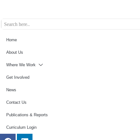
Home
About Us
Where We Work
Get Involved
News
Contact Us
Publications & Reports
Curriculum Login