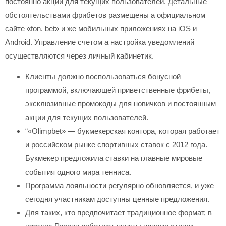
постоянно акции для текущих пользователей. Детальные
обстоятельствами фрибетов размещены а официальном
сайте «fon. bet» и же мобильных приложениях на iOS и
Android. Управление счетом а настройка уведомлений
осуществляются через личный кабинетик.
Клиенты должно воспользоваться бонусной
программой, включающей приветственные фрибеты,
эксклюзивные промокоды для новичков и постоянным
акции для текущих пользователей.
“«Olimpbet» — букмекерская контора, которая работает
и российском рынке спортивных ставок с 2012 года.
Букмекер предложила ставки на главные мировые
события одного мира тенниса.
Программа лояльности регулярно обновляется, и уже
сегодня участникам доступны ценные предложения.
Для таких, кто предпочитает традиционное формат, в