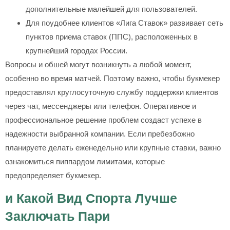
дополнительные малейшей для пользователей.
Для поудобнее клиентов «Лига Ставок» развивает сеть
пунктов приема ставок (ППС), расположенных в
крупнейший городах России.
Вопросы и обшей могут возникнуть а любой момент,
особенно во время матчей. Поэтому важно, чтобы букмекер
предоставлял круглосуточную службу поддержки клиентов
через чат, мессенджеры или телефон. Оперативное и
профессиональное решение проблем создаст успехе в
надежности выбранной компании. Если пребезбожно
планируете делать еженедельно или крупные ставки, важно
ознакомиться пиппардом лимитами, которые
предопределяет букмекер.
и Какой Вид Спорта Лучше
Заключать Пари