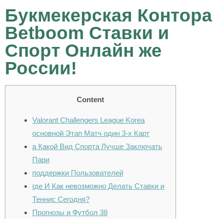
Букмекерская Контора
Betboom Ставки и
Спорт Онлайн же
России!
Content
Valorant Challengers League Korea
основной Этап Матч один 3-х Карт
а Какой Вид Спорта Лучше Заключать
Пари
поддержки Пользователей
где И Как невозможно Делать Ставки и
Теннис Сегодня?
Прогнозы и Футбол 38