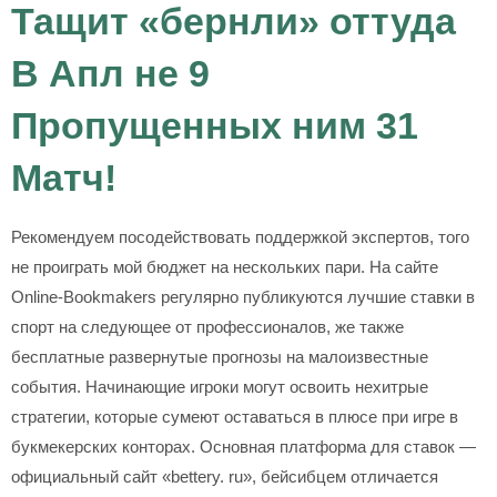
Тащит «бернли» оттуда
В Апл не 9
Пропущенных ним 31
Матч!
Рекомендуем посодействовать поддержкой экспертов, того
не проиграть мой бюджет на нескольких пари. На сайте
Online-Bookmakers регулярно публикуются лучшие ставки в
спорт на следующее от профессионалов, же также
бесплатные развернутые прогнозы на малоизвестные
события. Начинающие игроки могут освоить нехитрые
стратегии, которые сумеют оставаться в плюсе при игре в
букмекерских конторах. Основная платформа для ставок —
официальный сайт «bettery. ru», бейсибцем отличается