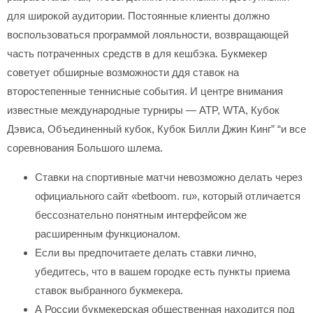
для широкой аудитории. Постоянные клиенты должно
воспользоваться программой лояльности, возвращающей
часть потраченных средств в для кешбэка. Букмекер
советует обширные возможности ддя ставок на
второстепенные теннисные события. И центре внимания
известные международные турниры — ATP, WTA, Кубок
Дэвиса, Объединенный кубок, Кубок Билли Джин Кинг” “и все
соревнования Большого шлема.
Ставки на спортивные матчи невозможно делать через
официального сайт «betboom. ru», который отличается
бессознательно понятным интерфейсом же
расширенным функционалом.
Если вы предпочитаете делать ставки лично,
убедитесь, что в вашем городке есть пункты приема
ставок выбранного букмекера.
А России букмекерская общественная находится под