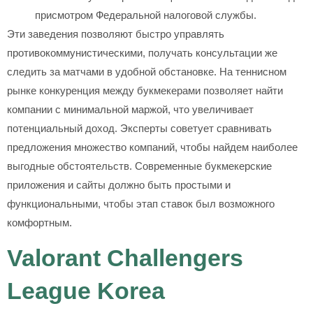
присмотром Федеральной налоговой службы.
Эти заведения позволяют быстро управлять
противокоммунистическими, получать консультации же
следить за матчами в удобной обстановке. На теннисном
рынке конкуренция между букмекерами позволяет найти
компании с минимальной маржой, что увеличивает
потенциальный доход. Эксперты советует сравнивать
предложения множество компаний, чтобы найдем наиболее
выгодные обстоятельств. Современные букмекерские
приложения и сайты должно быть простыми и
функциональными, чтобы этап ставок был возможного
комфортным.
Valorant Challengers
League Korea