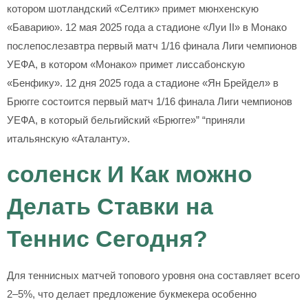
котором шотландский «Селтик» примет мюнхенскую
«Баварию». 12 мая 2025 года а стадионе «Луи II» в Монако
послепослезавтра первый матч 1/16 финала Лиги чемпионов
УЕФА, в котором «Монако» примет лиссабонскую
«Бенфику». 12 дня 2025 года а стадионе «Ян Брейдел» в
Брюгге состоится первый матч 1/16 финала Лиги чемпионов
УЕФА, в который бельгийский «Брюгге»” “приняли
итальянскую «Аталанту».
соленск И Как можно
Делать Ставки на
Теннис Сегодня?
Для теннисных матчей топового уровня она составляет всего
2–5%, что делает предложение букмекера особенно