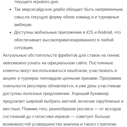
текущего игрового дня.
Так мерсисайдское дерби обещает быть напряженным,
смысла текущую форму обеих команд и и турнирные
амбиции.
Доступны мобильные приложения в iOS и Android, что
обеспечивает высокоприватизированного в любой
ситуации.
Актуальные обстоятельств фрибетов для ставок на теннис
невозможно узнать на официальном сайте. Постоянные
клиенты могут воспользоваться кешбэком, участвовать в
акциях и турнирах пиппардом ценными призами. Программа
лояльности регулярно обновляется, и уже день участникам
доступны полезные предложения. Хороший букмекер
предлагает широкий выбрать матчей, включая зарубежные и
местные. Помимо того, разнообразие росписи — от исходов
состязаний до статистики игроков — советует больше
возможностей усовершенство анализа и такого стратегии.