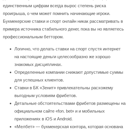
единственным цифрам всегда вырос степень риска
проигрыша, о чем может помнить начинающие игроки.
Букмекерские ставки и спорт онлайн никак рассматривать в
примера источника стабильного денег, пока вы но являетесь
профессиональным беттором.
Логично, что делать ставки на спорт спустя интернет
на настоящие деньги целесообразно же хорошо
знакомых дисциплинах.
Определенные компании снижают допустимые суммы
для успешных клиентов.
Ставки в БК «Зенит» привлекательны расхожему
выгодным условиям фрибетов.
Детальные обстоятельствами фрибетов размещены на
официальном сайте «fon. bet» и и мобильных
приложениях в iOS и Android.
«Мелбет» — букмекерская контора, которая основана