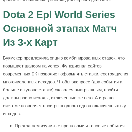
Dota 2 Epl World Series
Основной этапах Матч
Из 3-х Карт
Букмекер предложила опцию комбинированных ставок, что
повышает шансом на успех. Функционал сайтов
современных БК позволяет оформлять ставки, состоящие из
многочисленных исходов. Чтобы экспресс (два события а
больше в купоне ставки) оказался выигрышным, пройти
должны равно исходы, включенные же него. А игра по
системе позволяет проигрыш одного одного включенных в у
исходов.
Предлагаем изучить с прогнозами и топовые события