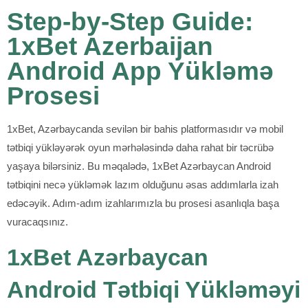
Step-by-Step Guide:
1xBet Azerbaijan
Android App Yükləmə
Prosesi
1xBet, Azərbaycanda sevilən bir bahis platformasıdır və mobil
tətbiqi yükləyərək oyun mərhələsində daha rahat bir təcrübə
yaşaya bilərsiniz. Bu məqalədə, 1xBet Azərbaycan Android
tətbiqini necə yükləmək lazım olduğunu əsas addımlarla izah
edəcəyik. Adım-adım izahlarımızla bu prosesi asanlıqla başa
vuracaqsınız.
1xBet Azərbaycan
Android Tətbiqi Yükləməyi